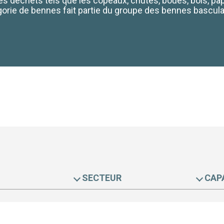
es déchets tels que les copeaux, chutes, boues, bois, papi
orie de bennes fait partie du groupe des bennes bascul