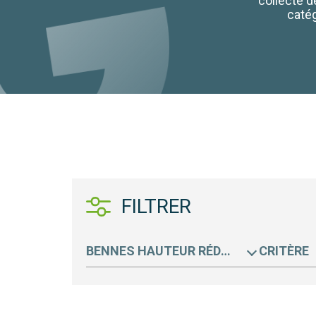
collecte d
catég
FILTRER