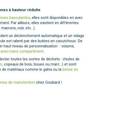
nes à hauteur réduite
nnes basculantes
, elles sont disponibles en avec
nt. Par ailleurs, elles existent en différentes
 marrons, noir, etc…).
èdent un déclenchement automatique et un vidage
ule est ralenti par des butées en caoutchouc. De
 haut niveau de personnalisation : volume,
u
avec/sans compartiment
.
lecter toutes les sortes de déchets : chutes de
er
, copeaux de bois, boues ou marc…) et sont
es de matériaux comme le galva ou la
benne en
nnes de manutention
chez Goubard !