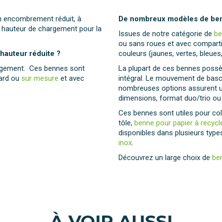
n encombrement réduit, à
De nombreux modèles de ben
e hauteur de chargement pour la
Issues de notre catégorie de
be
ou sans roues et avec compartime
hauteur réduite ?
couleurs (jaunes, vertes, bleues,
argement. Ces bennes sont
La plupart de ces bennes poss
dard ou
sur mesure
et avec
intégral. Le mouvement de basc
nombreuses options assurent un
dimensions, format duo/trio o
Ces bennes sont utiles pour col
tôle,
benne pour papier à recycl
disponibles dans plusieurs typ
inox
.
Découvrez un large choix de
be
À VOIR AUSSI