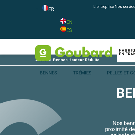
L'entreprise
Nos servic
FR
EN
ES
Accueil
>
Bennes Hauteur Réduite
BENNES
TRÉMIES
PELLES ET G
BE
Nos benn
proximité de