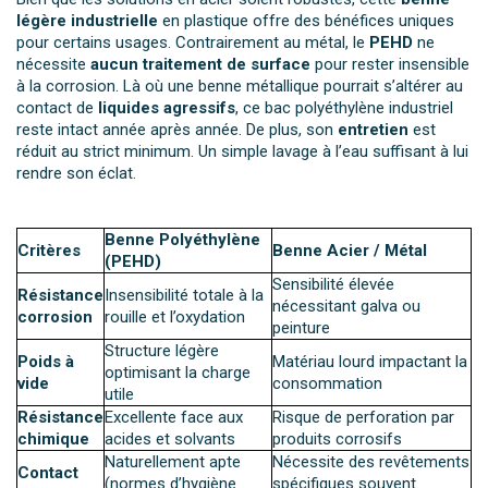
légère industrielle
en plastique offre des bénéfices uniques
pour certains usages. Contrairement au métal, le
PEHD
ne
nécessite
aucun traitement de surface
pour rester insensible
à la corrosion. Là où une benne métallique pourrait s’altérer au
contact de
liquides agressifs
, ce bac polyéthylène industriel
reste intact année après année. De plus, son
entretien
est
réduit au strict minimum. Un simple lavage à l’eau suffisant à lui
rendre son éclat.
Benne Polyéthylène
Critères
Benne Acier / Métal
(PEHD)
Sensibilité élevée
Résistance
Insensibilité totale à la
nécessitant galva ou
corrosion
rouille et l’oxydation
peinture
Structure légère
Poids à
Matériau lourd impactant la
optimisant la charge
vide
consommation
utile
Résistance
Excellente face aux
Risque de perforation par
chimique
acides et solvants
produits corrosifs
Naturellement apte
Nécessite des revêtements
Contact
(normes d’hygiène
spécifiques souvent