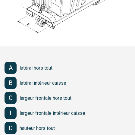
Livrée avec 1 chaîne de sécurité
Benne auto basculante
avec options : montage sur roues
nylon chape inox, timon attelage
🚚 TOUTES LES RÉFÉRENCES SONT EN DÉLAI COURT,
EXPÉDITION SOUS 10 JOURS
A
latéral hors tout
B
latéral intérieur caisse
C
largeur frontale hors tout
I
largeur frontale intérieur caisse
D
hauteur hors tout