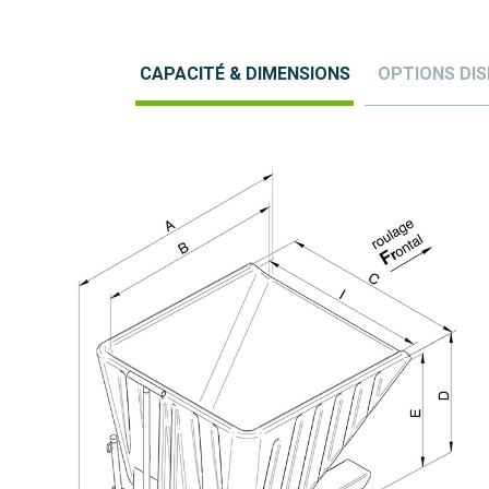
Intérieur caisse lisse – angles arrondis
Charge admissible 1000 kg
CAPACITÉ & DIMENSIONS
OPTIONS DIS
Caisse robuste en PE double paroi, ép. 8mm
Verrou de sécurité de basculement évitant tout
déclenchement accidentel
Basculement et retour automatique par inclinaison du
mât du chariot
Déclenchement automatique du basculement par contact
et manuel par levier
Prise fourches dans fourreaux section int. 170 x 70 mm
et entraxe (F) 560 mm
Modèle sans roues (pas de passage transpalette)
Modèle sur roues équipé de 2 roues fixes et 2 roues
jumelées Ø160 alu/polyuréthane avec timon directionnel
– roulage frontal