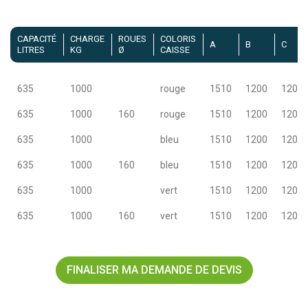
CAPACITÉ
CHARGE
ROUES
COLORIS
A
B
C
LITRES
KG
Ø
CAISSE
635
1000
rouge
1510
1200
1200
635
1000
160
rouge
1510
1200
1200
635
1000
bleu
1510
1200
1200
635
1000
160
bleu
1510
1200
1200
635
1000
vert
1510
1200
1200
635
1000
160
vert
1510
1200
1200
FINALISER MA DEMANDE DE DEVIS