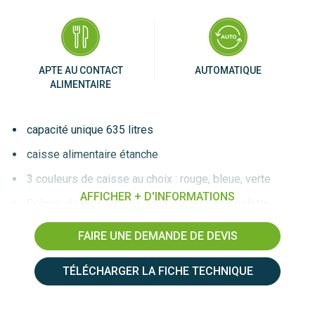
APTE AU CONTACT
AUTOMATIQUE
ALIMENTAIRE
capacité unique 635 litres
caisse alimentaire étanche
3 couleurs de caisse au choix : rouge, bleue, verte
AFFICHER + D'INFORMATIONS
Coloris du châssis Gris Ral 7036 ou selon palette
Goubard au choix
FAIRE UNE DEMANDE DE DEVIS
Châssis peint – galva – inox au choix sur demande
Version avec ou sans roues
TÉLÉCHARGER LA FICHE TECHNIQUE
lavage facile