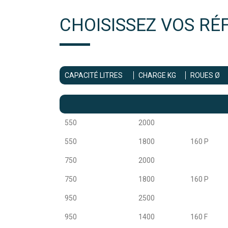
CHOISISSEZ VOS RÉ
CAPACITÉ LITRES
CHARGE KG
ROUES Ø
550
2000
550
1800
160 P
750
2000
750
1800
160 P
950
2500
950
1400
160 F