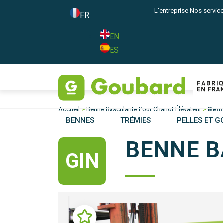
L'entreprise
Nos servic
FR
EN
ES
Accueil
>
Benne Basculante Pour Chariot Élévateur
>
Benn
BENNES
TRÉMIES
PELLES ET G
BENNE B
GIN