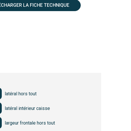
éraux, frontaux et sur fond de caisse
ÉCHARGER LA FICHE TECHNIQUE
enforcées axe Ø35 avec rondelle anti-
ment amortie par tampons caoutchouc
tubulaire en 4 et 5 mm
rité évitant tout déclenchement accidentel
du basculement manuel par levier
 dans fourreaux section int. 170 x 70 mm et
difiables sur demande
ouchés hors modèle INP25000
latéral hors tout
ues avec passage transpalette entre les
latéral intérieur caisse
es équipé de 2 fixes et 2 pivotantes avec main
largeur frontale hors tout