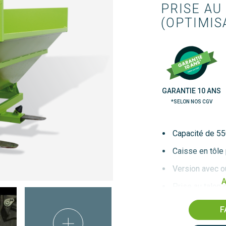
PRISE AU
(OPTIMIS
GARANTIE 10 ANS
*SELON NOS CGV
Capacité de 55
Caisse en tôle
Version avec o
A
Prise au talon
Caisse pliée a
F
plis anti-coupu