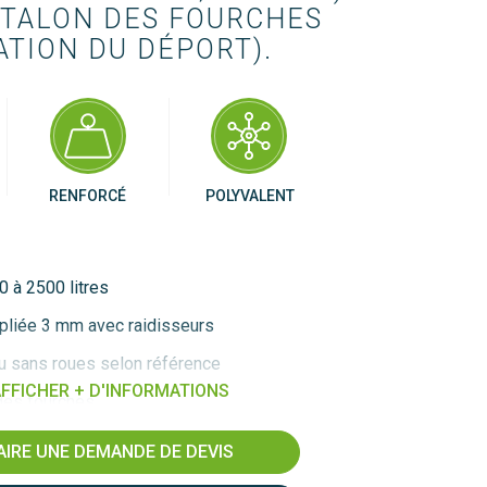
 TALON DES FOURCHES 
ATION DU DÉPORT).
RENFORCÉ
POLYVALENT
0 à 2500 litres
 pliée 3 mm avec raidisseurs
u sans roues selon référence
FFICHER + D'INFORMATIONS
 des fourches
vec ceinture supérieure renforcée par rebord 3
AIRE UNE DEMANDE DE DEVIS
re