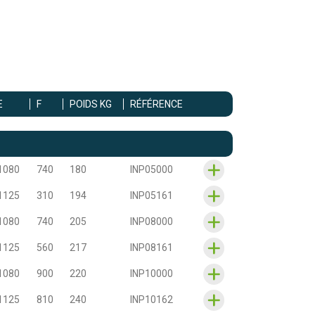
E
F
POIDS KG
RÉFÉRENCE
1080
740
180
INP05000
1125
310
194
INP05161
1080
740
205
INP08000
1125
560
217
INP08161
1080
900
220
INP10000
1125
810
240
INP10162