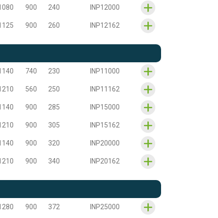
1080
900
240
INP12000
1125
900
260
INP12162
1140
740
230
INP11000
1210
560
250
INP11162
1140
900
285
INP15000
1210
900
305
INP15162
1140
900
320
INP20000
1210
900
340
INP20162
1280
900
372
INP25000