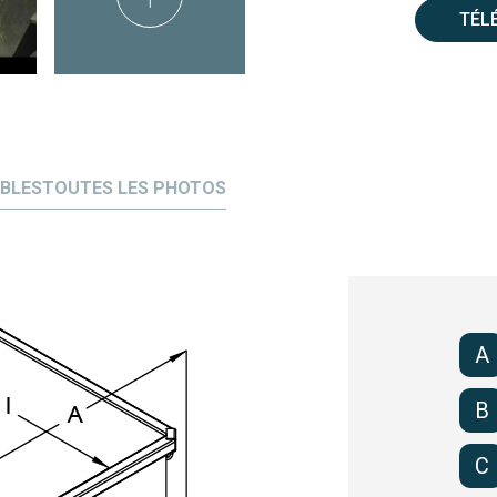
Raidisseurs lat
TÉL
Articulations r
écartement
Fin de bascule
Châssis rigide 
IBLES
TOUTES LES PHOTOS
Loquet de sécu
Déclenchement 
Prise fourches
entraxe (F) mo
Fourreaux déb
A
Modèle sans ro
B
fourreaux
Modèle sur rou
C
courante