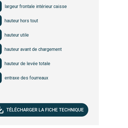
haîne de sécurité
largeur frontale intérieur caisse
mande : blocages sur fourches, galva,
hauteur hors tout
 automatique …
hauteur utile
hauteur avant de chargement
hauteur de levée totale
entraxe des fourreaux
TÉLÉCHARGER LA FICHE TECHNIQUE