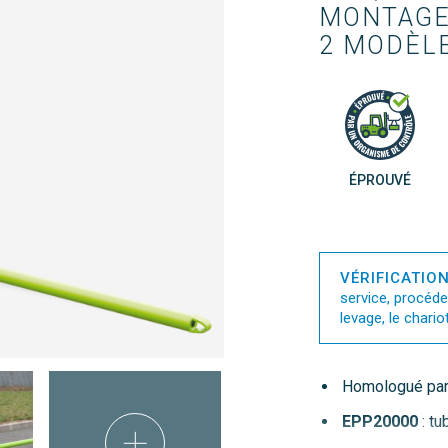
MONTAGE 
2 MODÈLE
ÉPROUVÉ
VÉRIFICATIO
service, procéde
levage, le chariot 
Homologué par
EPP20000
: tu