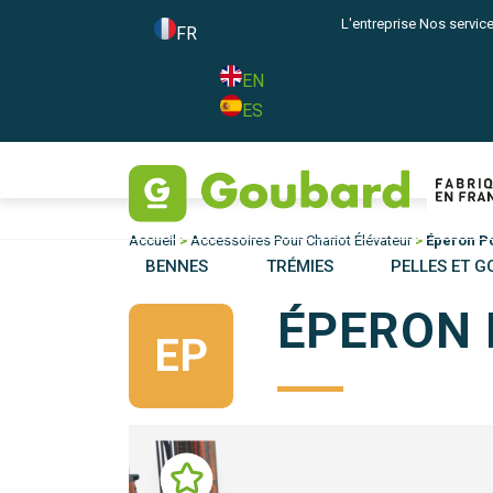
L'entreprise
Nos servic
FR
EN
ES
Accueil
>
Accessoires Pour Chariot Élévateur
>
Éperon Po
BENNES
TRÉMIES
PELLES ET G
ÉPERON 
EP