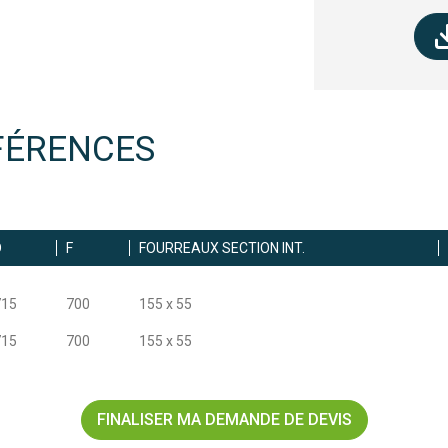
FÉRENCES
D
F
FOURREAUX SECTION INT.
715
700
155 x 55
715
700
155 x 55
FINALISER MA DEMANDE DE DEVIS