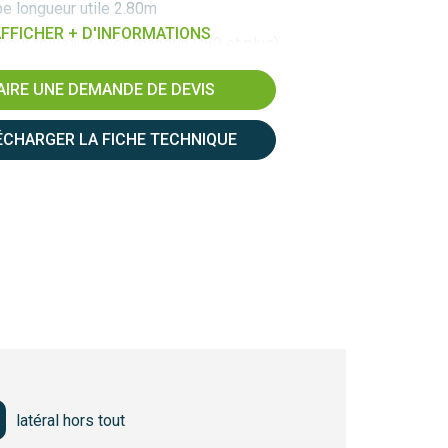
be longueur utile 2.80m
FFICHER + D'INFORMATIONS
(pour rouleaux avec mandrin Ø80 et plus)
rrouillage sur 1 talon de fourche
AIRE UNE DEMANDE DE DEVIS
dans fourreaux section int. 155 x 55 et entraxe
difiables sur demande
ÉCHARGER LA FICHE TECHNIQUE
ge automatique spécial à patins bombés
ur-mesure – autre diamètre sur demande (nous
 techniques à compléter pour contrôle
s tableau sur fiche technique EP à télécharger
latéral hors tout