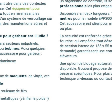
un organisme de contrôle, ils 
ent utile dans des contextes
professionnels
les plus exigea
ise. Cet
équipement pour
ux
tout en minimisant les
Disponibles en deux longueurs,
 d’un système de verrouillage sur
mètres
pour le modèle EPP3000
r des manutentions sûres et
Cet accessoire est idéal pour 
ou plus.
 pour gerbeur est-il utile ?
La sécurité est renforcée grâce
fourche, qui empêche tout dés
ers secteurs industriels.
de section interne de 155 x 55
ou
bobines
. Voici quelques
demande) garantissent une compa
t accessoire pour gerbeur :
élévateurs.
volumineux
Une option de blocage automat
disponible. Goubard propose de
besoins spécifiques. Pour plus d
aux de
moquette
, de vinyle, etc.
technique ci-dessus ou contact
le
 rouleaux de film
étalliques (vérifier le poids !)