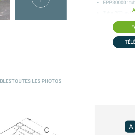
EPP30000
: tu
A
Tube Ø71 ext. 
Sécurité par ve
F
Prise fourches 
700 mm (F) mo
TÉL
Option : bloca
Réalisations s
consulter)
** Vos données
IBLES
TOUTES LES PHOTOS
adéquation dan
A