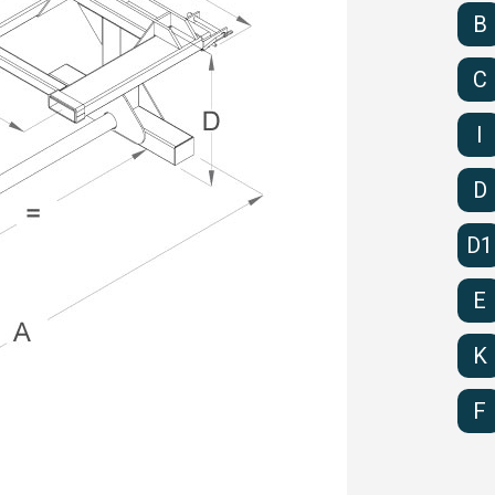
B
C
I
D
D1
E
K
F