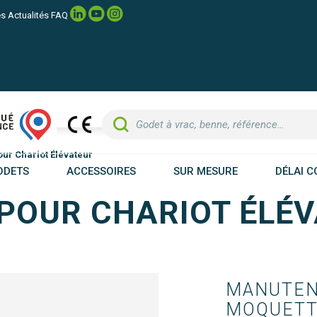
es
Actualités
FAQ
ur Chariot Élévateur
ODETS
ACCESSOIRES
SUR MESURE
DÉLAI C
POUR CHARIOT ÉLÉ
MANUTENT
MOQUETTE