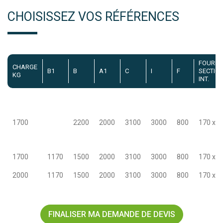
CHOISISSEZ VOS RÉFÉRENCES
FOURR
CHARGE
B1
B
A1
C
I
F
SECTIO
KG
INT.
1700
2200
2000
3100
3000
800
170 x 7
1700
1170
1500
2000
3100
3000
800
170 x 7
2000
1170
1500
2000
3100
3000
800
170 x 7
FINALISER MA DEMANDE DE DEVIS