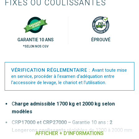
FIXES OU COULISSANTES
GARANTIE 10 ANS
ÉPROUVÉ
*SELON NOS CGV
VÉRIFICATION RÉGLEMENTAIRE :
Avant toute mise
en service, procéder à l'examen d'adéquation entre
l'accessoire de levage, le chariot et l'utilisation.
C
harge admissible 1700 kg et 2000 kg selon
modèles
CR
P17000 et CRP27000 –
Garantie 10 ans
: 2
Longerons coulissants
réglables de 1200 à 2000 mm
AFFICHER + D'INFORMATIONS
avec goupille de verrouillage 4 positions indexées