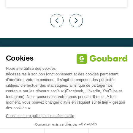
Z.A. de Suzerolle Nord
49140 Seiches-sur-le-Loir - France
Tél: + 33 2 41 76 60 30
contact@goubard.fr