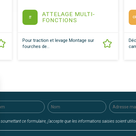
ATTELAGE MULTI-
AM
C
FONCTIONS
05
Pour traction et levage Montage sur
Déc
fourches de...
cam
 soumettant ce formulaire, j’accepte que les informations saisies soient util