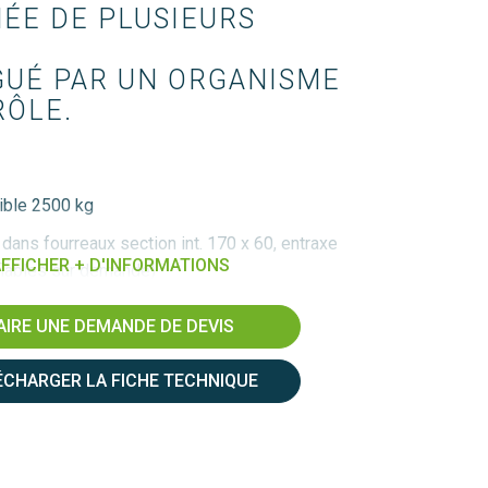
ÉE DE PLUSIEURS 
UÉ PAR UN ORGANISME 
RÔLE.
ible 2500 kg
dans fourreaux section int. 170 x 60, entraxe
FFICHER + D'INFORMATIONS
iables sur demande)
 être répartie suivant l’axe du chargeur
AIRE UNE DEMANDE DE DEVIS
ÉCHARGER LA FICHE TECHNIQUE
r-mesure ou quantité doigts modifiable (nous