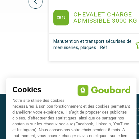
T
CHEVALET CHARGE
 DE
CH 15
ADMISSIBLE 3000 KG
on rapide
Manutention et transport sécurisés de
n Norme...
menuiseries, plaques… Réf....
INSCRIVEZ-VOUS
À NOTRE NEWSLETTER
En