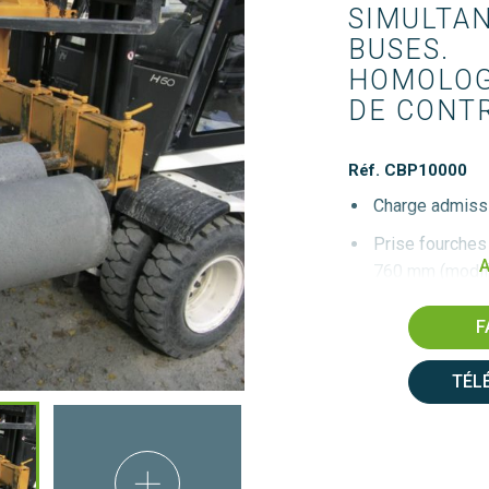
SIMULTAN
BUSES.

HOMOLOG
DE CONT
Réf. CBP10000
Charge admiss
Prise fourches 
A
760 mm (modif
La charge devra
F
Poids : 268 kg
TÉL
Réalisation su
consulter)