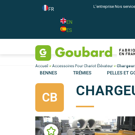
L'entreprise
Nos servic
FR
EN
ES
Accueil
>
Accessoires Pour Chariot Élévateur
>
Chargeur
BENNES
TRÉMIES
PELLES ET G
CHARGEU
CB