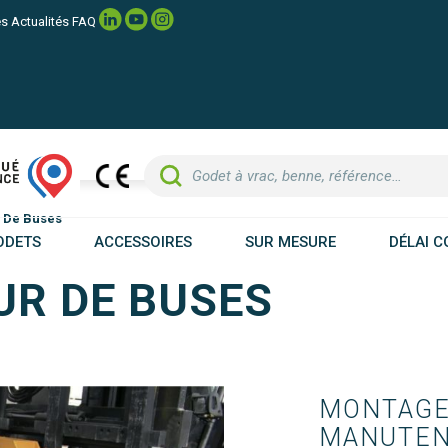
es
Actualités
FAQ
 De Buses
ODETS
ACCESSOIRES
SUR MESURE
DÉLAI C
R DE BUSES
MONTAGE 
MANUTENT