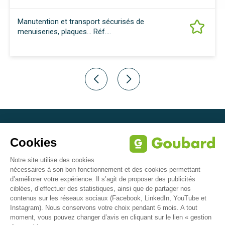
 et transport sécurisés de
Pour traction 
, plaques… Réf....
Z.A. de Suzerolle Nord
49140 Seiches-sur-le-Loir - France
Tél: + 33 2 41 76 60 30