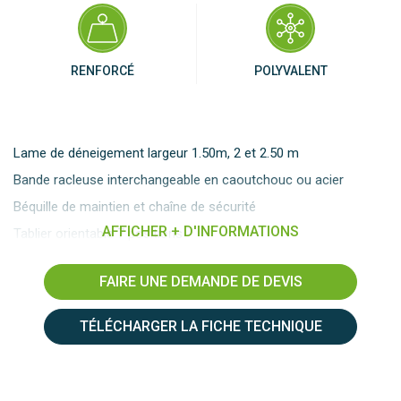
RENFORCÉ
POLYVALENT
Lame de déneigement largeur 1.50m, 2 et 2.50 m
Bande racleuse interchangeable en caoutchouc ou acier
Béquille de maintien et chaîne de sécurité
AFFICHER + D'INFORMATIONS
Tablier orientable 7 positions
2 MODÈLES :
FAIRE UNE DEMANDE DE DEVIS
Avec bande racleuse caoutchouc
, 65 shores, équipée
de 2 roues pivotantes, évite de détériorer les sols à
TÉLÉCHARGER LA FICHE TECHNIQUE
déneiger. Hauteur tablier (D) 825 mm
version sur roues garantissant une hauteur
constante de la lame