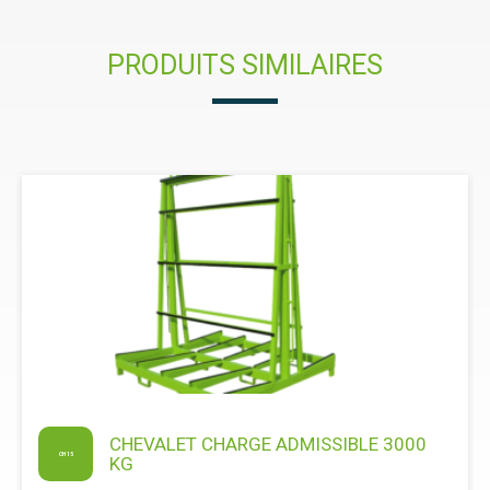
PRODUITS SIMILAIRES
HEVALET CHARGE ADMISSIBLE 3000
ATT
AM
KG
05