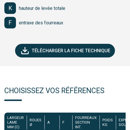
K
hauteur de levée totale
F
entraxe des fourreaux
TÉLÉCHARGER LA FICHE TECHNIQUE
CHOISISSEZ VOS RÉFÉRENCES
LARGEUR
FOURREAUX
ROUES
POIDS
EXPÉD
LAME
A
F
SECTION
Ø
KG
SOUS
MM (C)
INT.