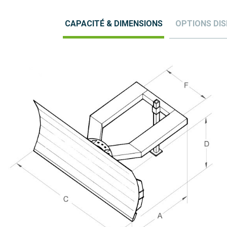
Avec lame acier
(dureté 400 HB), permet l’utilisation
toute l’année pour nivelage, déblayage ou nettoyage des
CAPACITÉ & DIMENSIONS
OPTIONS DIS
surfaces. Hauteur tablier (D) 800 mm
version avec ou sans roues
Options : prise 3 points tracteur, bac de lestage sur châssis ….
Lame de déneigement pour chariot élévateur, micro tracteur,
kubota.
🚚 RÉFÉRENCES EN DÉLAI COURT, EXPÉDITION SOUS 1
SEMAINE
Lame chasse neige, largeur 1500 mm
CNP16121
Lame chasse neige, largeur 2000 mm
CNP21121